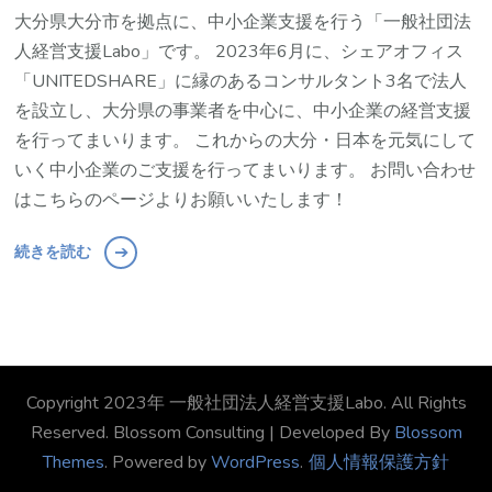
大分県大分市を拠点に、中小企業支援を行う「一般社団法
人経営支援Labo」です。 2023年6月に、シェアオフィス
「UNITEDSHARE」に縁のあるコンサルタント3名で法人
を設立し、大分県の事業者を中心に、中小企業の経営支援
を行ってまいります。 これからの大分・日本を元気にして
いく中小企業のご支援を行ってまいります。 お問い合わせ
はこちらのページよりお願いいたします！
続きを読む
Copyright 2023年 一般社団法人経営支援Labo. All Rights
Reserved.
Blossom Consulting | Developed By
Blossom
Themes
. Powered by
WordPress
.
個人情報保護方針